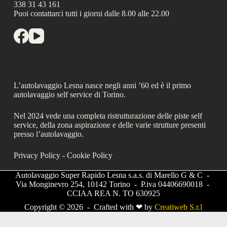
338 31 43 161
Puoi contattarci tutti i giorni dalle 8.00 alle 22.00
L’autolavaggio Lesna nasce negli anni ’60 ed è il primo
autolavaggio self service di Torino.
Nel 2024 vede una completa ristrutturazione delle piste self
service, della zona aspirazione e delle varie strutture presenti
presso l’autolavaggio.
Privacy Policy
-
Cookie Policy
Autolavaggio Super Rapido Lesna s.a.s. di Marello G & C -
Via Monginevro 254, 10142 Torino - P.iva 04406690018 -
CCIAA REA N. TO 630925
Copyright © 2026 - Crafted with ❤ by
Creatiweb S.r.l
Le tue preferenze relative alla privacy