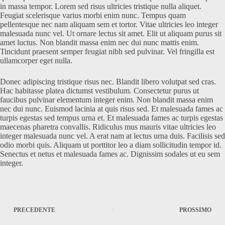
in massa tempor. Lorem sed risus ultricies tristique nulla aliquet.
Feugiat scelerisque varius morbi enim nunc. Tempus quam
pellentesque nec nam aliquam sem et tortor. Vitae ultricies leo integer
malesuada nunc vel. Ut ornare lectus sit amet. Elit ut aliquam purus sit
amet luctus. Non blandit massa enim nec dui nunc mattis enim.
Tincidunt praesent semper feugiat nibh sed pulvinar. Vel fringilla est
ullamcorper eget nulla.
Donec adipiscing tristique risus nec. Blandit libero volutpat sed cras.
Hac habitasse platea dictumst vestibulum. Consectetur purus ut
faucibus pulvinar elementum integer enim. Non blandit massa enim
nec dui nunc. Euismod lacinia at quis risus sed. Et malesuada fames ac
turpis egestas sed tempus urna et. Et malesuada fames ac turpis egestas
maecenas pharetra convallis. Ridiculus mus mauris vitae ultricies leo
integer malesuada nunc vel. A erat nam at lectus urna duis. Facilisis sed
odio morbi quis. Aliquam ut porttitor leo a diam sollicitudin tempor id.
Senectus et netus et malesuada fames ac. Dignissim sodales ut eu sem
integer.
PRECEDENTE
PROSSIMO