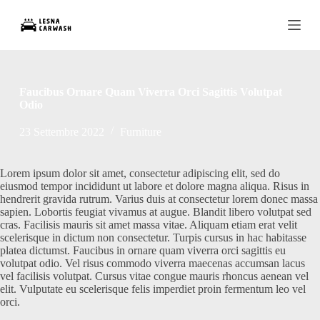
S
a
l
t
a
a
l
Faucibus Ornare Quam Viverra Orci Sagittis Volutpat
c
Odio
o
n
23 Settembre 2022
Furniture
t
e
n
Lorem ipsum dolor sit amet, consectetur adipiscing elit, sed do
u
eiusmod tempor incididunt ut labore et dolore magna aliqua. Risus in
t
hendrerit gravida rutrum. Varius duis at consectetur lorem donec massa
o
sapien. Lobortis feugiat vivamus at augue. Blandit libero volutpat sed
cras. Facilisis mauris sit amet massa vitae. Aliquam etiam erat velit
scelerisque in dictum non consectetur. Turpis cursus in hac habitasse
platea dictumst. Faucibus in ornare quam viverra orci sagittis eu
volutpat odio. Vel risus commodo viverra maecenas accumsan lacus
vel facilisis volutpat. Cursus vitae congue mauris rhoncus aenean vel
elit. Vulputate eu scelerisque felis imperdiet proin fermentum leo vel
orci.