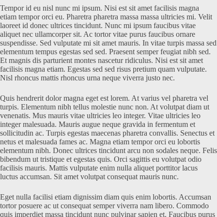
Tempor id eu nisl nunc mi ipsum. Nisi est sit amet facilisis magna
etiam tempor orci eu. Pharetra pharetra massa massa ultricies mi. Velit
laoreet id donec ultrices tincidunt. Nunc mi ipsum faucibus vitae
aliquet nec ullamcorper sit. Ac tortor vitae purus faucibus ornare
suspendisse. Sed vulputate mi sit amet mauris. In vitae turpis massa sed
elementum tempus egestas sed sed. Praesent semper feugiat nibh sed.
Et magnis dis parturient montes nascetur ridiculus. Nisi est sit amet
facilisis magna etiam. Egestas sed sed risus pretium quam vulputate.
Nisl rhoncus mattis rhoncus urna neque viverra justo nec.
Quis hendrerit dolor magna eget est lorem. At varius vel pharetra vel
turpis. Elementum nibh tellus molestie nunc non. At volutpat diam ut
venenatis. Mus mauris vitae ultricies leo integer. Vitae ultricies leo
integer malesuada. Mauris augue neque gravida in fermentum et
sollicitudin ac. Turpis egestas maecenas pharetra convallis. Senectus et
netus et malesuada fames ac. Magna etiam tempor orci eu lobortis
elementum nibh. Donec ultrices tincidunt arcu non sodales neque. Felis
bibendum ut tristique et egestas quis. Orci sagittis eu volutpat odio
facilisis mauris. Mattis vulputate enim nulla aliquet porttitor lacus
luctus accumsan. Sit amet volutpat consequat mauris nunc.
Eget nulla facilisi etiam dignissim diam quis enim lobortis. Accumsan
tortor posuere ac ut consequat semper viverra nam libero. Commodo
quis imperdiet massa tincidunt nunc pulvinar sapien et. Faucibus purus