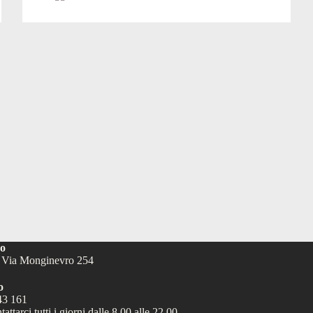
Viverra
ipsum
nunc
aliquet
bibendum
enim
facilisis
zo
- Via Monginevro 254
o
43 161
attarci tutti i giorni dalle 8.00 alle 22.00