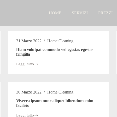
HOME
SERVIZI
PREZZI
31 Marzo 2022
Home Cleaning
Diam volutpat commodo sed egestas egestas
fringilla
Leggi tutto
Diam
volutpat
commodo
sed
egestas
egestas
30 Marzo 2022
Home Cleaning
fringilla
Viverra ipsum nunc aliquet bibendum enim
facilisis
Leggi tutto