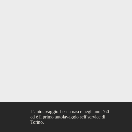
L’autolavaggio Lesna nasce negli anni ’60
ed è il primo autolavaggio self service di
Torino.