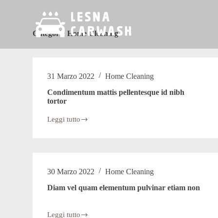
S
a
l
Categoria
Home Cleaning
t
a
a
l
c
31 Marzo 2022
Home Cleaning
o
n
Condimentum mattis pellentesque id nibh
t
tortor
e
n
Leggi tutto
u
Condimentum
mattis
t
pellentesque
o
id
nibh
tortor
30 Marzo 2022
Home Cleaning
Diam vel quam elementum pulvinar etiam non
Leggi tutto