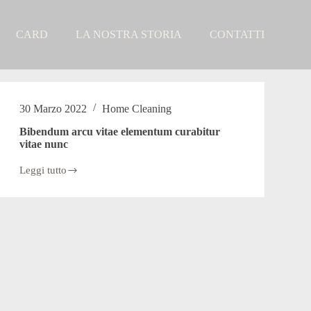
CARD
LA NOSTRA STORIA
CONTATTI
30 Marzo 2022
Home Cleaning
Bibendum arcu vitae elementum curabitur
vitae nunc
Leggi tutto
Bibendum
arcu
vitae
elementum
curabitur
vitae
nunc