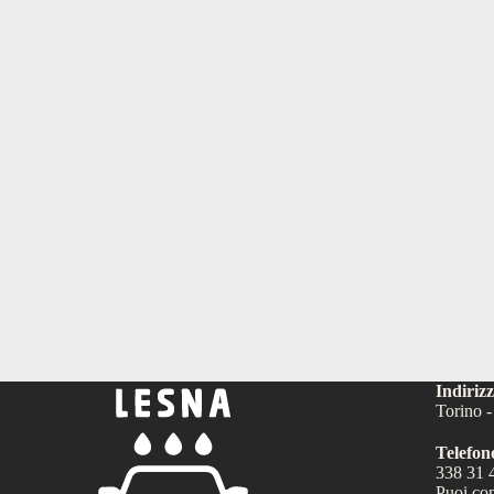
Indiriz
Torino 
Telefon
338 31 
Puoi cont