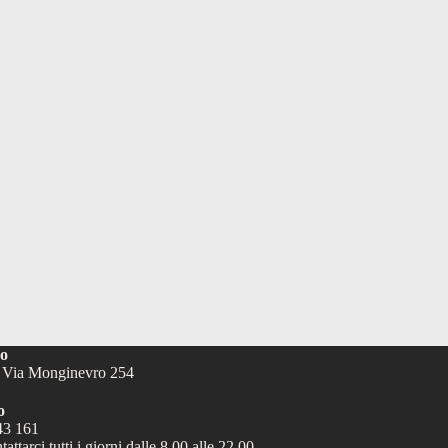
zo
- Via Monginevro 254
o
43 161
attarci tutti i giorni dalle 8.00 alle 22.00