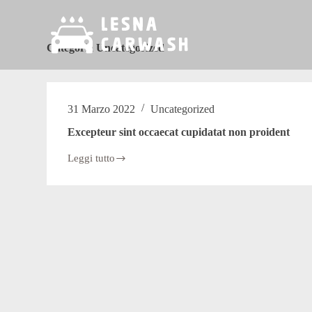
S
a
l
Categoria
Uncategorized
t
a
a
l
c
31 Marzo 2022
Uncategorized
o
n
Excepteur sint occaecat cupidatat non proident
t
e
Leggi tutto
n
Excepteur
sint
u
occaecat
t
cupidatat
o
non
proident