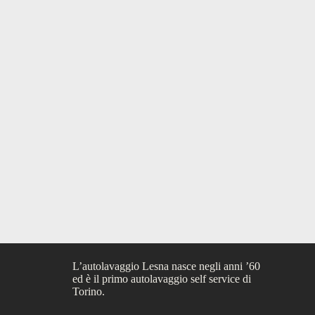
L’autolavaggio Lesna nasce negli anni ’60
ed è il primo autolavaggio self service di
Torino.